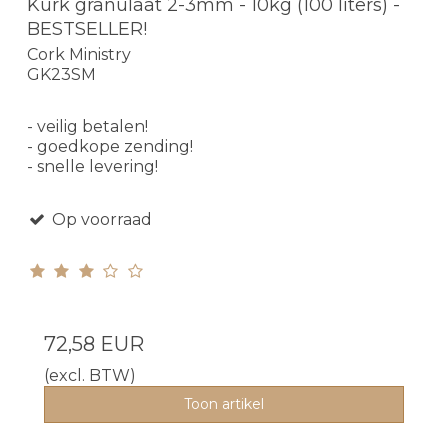
Kurk granulaat 2-3mm - 10kg (100 liters) -
BESTSELLER!
Cork Ministry
GK23SM
- veilig betalen!
- goedkope zending!
- snelle levering!
Op voorraad
72,58 EUR
(excl. BTW)
Toon artikel