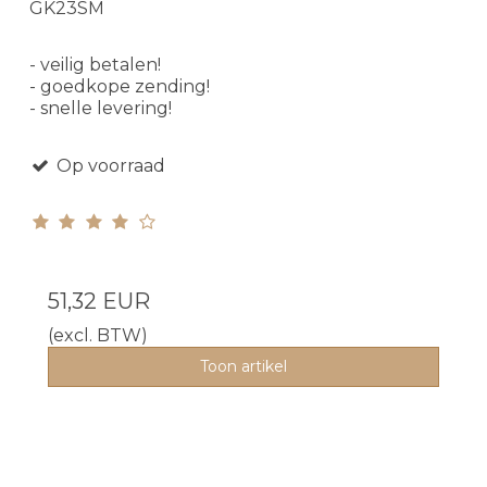
GK23SM
- veilig betalen!
- goedkope zending!
- snelle levering!
Op voorraad
51,32 EUR
(excl. BTW)
Toon artikel