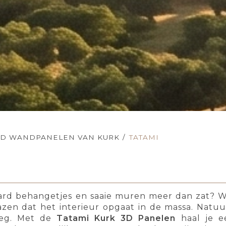
3D WANDPANELEN VAN KURK
/
TATAMI
ard behangetjes en saaie muren meer dan zat? Wie
azen dat het interieur opgaat in de massa. Natuur
weg. Met de
Tatami Kurk 3D Panelen
haal je ee