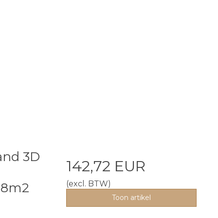
and 3D
142,72 EUR
(excl. BTW)
98m2
Toon artikel