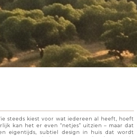
 steeds kiest voor wat iedereen al heeft, hoeft
lijk kan het er even “netjes” uitzien – maar dat
n eigentijds, subtiel design in huis dat wordt