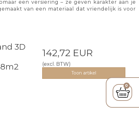
omaar een versiering – ze geven karakter aan je
gemaakt van een materiaal dat vriendelijk is voor
and 3D
142,72 EUR
(excl. BTW)
98m2
Toon artikel
0