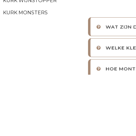
KURK WIJNSTOPPER
KURK MONSTERS
WAT ZIJN 
WELKE KLE
HOE MONTE
Kurk is allang n
wandafwerking
d
Perfect om een e
slaapkamers als i
Naast de fraaie u