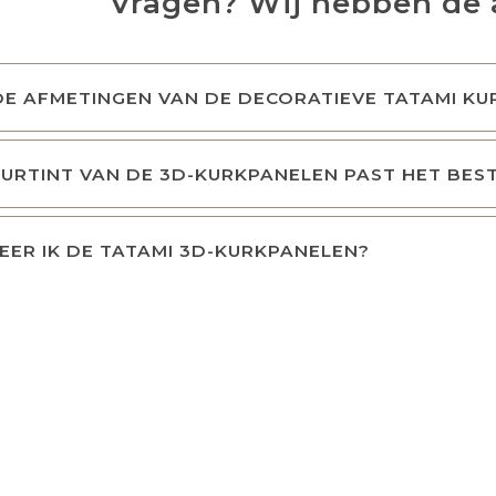
Vragen? Wij hebben de
DE AFMETINGEN VAN DE DECORATIEVE TATAMI KU
URTINT VAN DE 3D-KURKPANELEN PAST HET BEST 
ER IK DE TATAMI 3D-KURKPANELEN?
iet meer alleen bedoeld voor prikborden of als
ie in diverse tinten beschikbaar is – van zacht bei
nkele wand te accentueren, maar net zo mooi vo
n publieke ruimtes zoals kantoren, cafés of salons.
itstraling heeft kurk nog veel meer voordelen. He