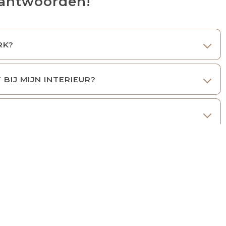
 antwoorden!
RK?
BIJ MIJN INTERIEUR?
 wijnflesstop. Tegenwoordig is het een
stijlvolle
ge tot klassiek bruin en diep, industrieel donker.
or een volledige kamer. Past zowel in woon- en
t is een
antistatisch materiaal
– in tegenstelling