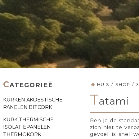
C
ATEGORIEË
HUIS
/
SHOP
/
T
atami
KURKEN AKOESTISCHE
PANELEN BITCORK
KURK THERMISCHE
Ben je de standa
ISOLATIEPANELEN
zich niet te verb
gevoel is snel 
THERMOKORK