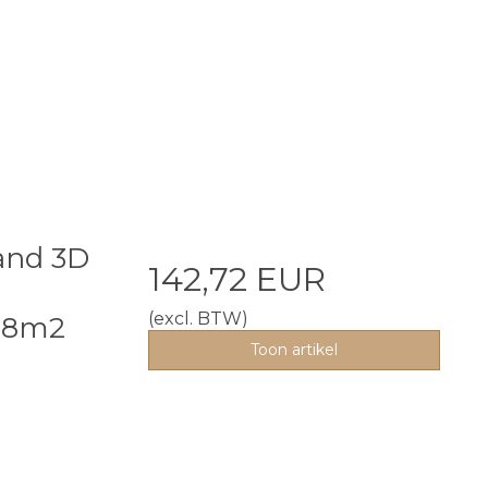
and 3D
142,72 EUR
(excl. BTW)
98m2
Toon artikel