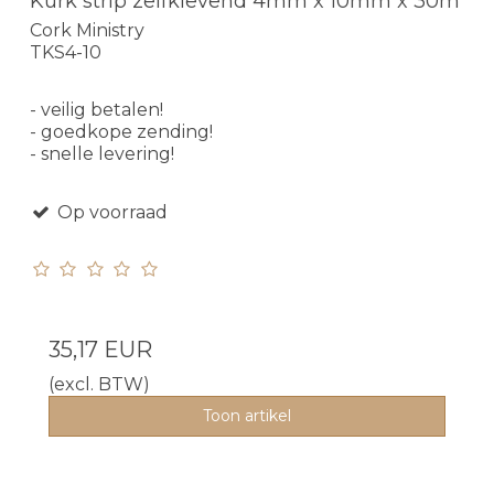
Kurk strip zelfklevend 4mm x 10mm x 30m
Cork Ministry
TKS4-10
- veilig betalen!
- goedkope zending!
- snelle levering!
Op voorraad
35,17 EUR
(excl. BTW)
Toon artikel