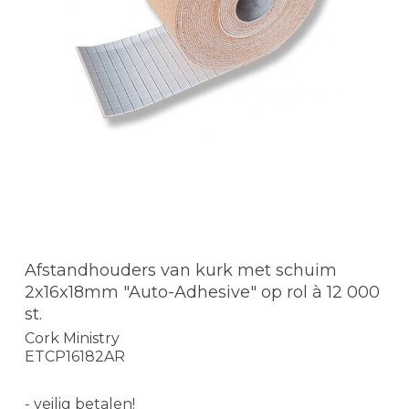
Afstandhouders van kurk met schuim
2x16x18mm "Auto-Adhesive" op rol à 12 000
st.
Cork Ministry
ETCP16182AR
- veilig betalen!