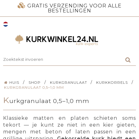
GRATIS VERZENDING VOOR ALLE
BESTELLINGEN
/
/
/
/
HUIS
SHOP
KURKGRANULAAT
KURKKORRELS
KURKGRANULAAT 0,5–1,0 MM
K
urkgranulaat 0,5–1,0 mm
Klassieke matten en platen schieten soms
tekort — je kunt ze niet in een kier gieten,
mengen met beton of laten passen in een
grillige uitsparing.
Gekorrelde kurk biedt een