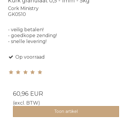
Kurk granulaat 0,5 - 1mm - 5kg
Cork Ministry
GK0510
- veilig betalen!
- goedkope zending!
- snelle levering!
Op voorraad
60,96 EUR
(excl. BTW)
Toon artikel