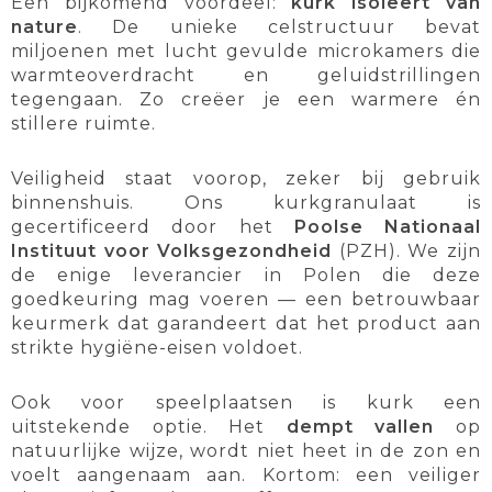
Een bijkomend voordeel:
kurk isoleert van
nature
. De unieke celstructuur bevat
miljoenen met lucht gevulde microkamers die
warmteoverdracht en geluidstrillingen
tegengaan. Zo creëer je een warmere én
stillere ruimte.
Veiligheid staat voorop, zeker bij gebruik
binnenshuis. Ons kurkgranulaat is
gecertificeerd door het
Poolse Nationaal
Instituut voor Volksgezondheid
(PZH). We zijn
de enige leverancier in Polen die deze
goedkeuring mag voeren — een betrouwbaar
keurmerk dat garandeert dat het product aan
strikte hygiëne-eisen voldoet.
Ook voor speelplaatsen is kurk een
uitstekende optie. Het
dempt vallen
op
natuurlijke wijze, wordt niet heet in de zon en
voelt aangenaam aan. Kortom: een veiliger