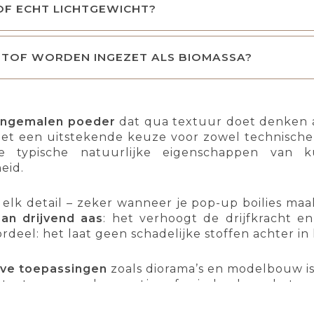
OF ECHT LICHTGEWICHT?
STOF WORDEN INGEZET ALS BIOMASSA?
ijngemalen poeder
dat qua textuur doet denken aa
 het een uitstekende keuze voor zowel technische 
 typische natuurlijke eigenschappen van k
eid.
lt elk detail – zeker wanneer je pop-up boilies ma
an drijvend aas
: het verhoogt de drijfkracht en
rdeel: het laat geen schadelijke stoffen achter in
eve toepassingen
zoals diorama’s en modelbouw i
ndtexturen, zandweggetjes of grindpaden – het vo