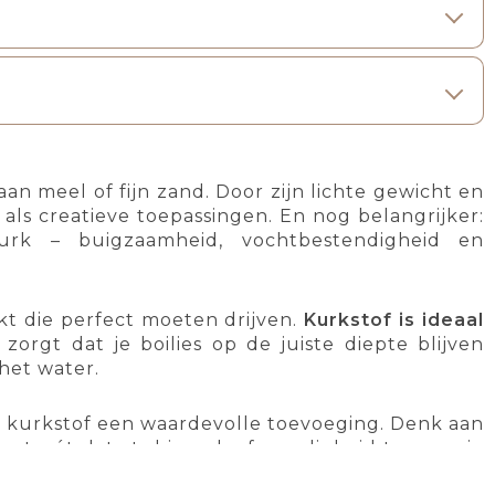
n meel of fijn zand. Door zijn lichte gewicht en
als creatieve toepassingen. En nog belangrijker:
urk – buigzaamheid, vochtbestendigheid en
akt die perfect moeten drijven.
Kurkstof is ideaal
 zorgt dat je boilies op de juiste diepte blijven
 het water.
s kurkstof een waardevolle toevoeging. Denk aan
egt nét dat stukje geloofwaardigheid toe aan je