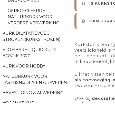
DRUKVORMEN
IS KURKST
GERECYCLEERDE
NATUURKURK VOOR
KAN KURK
VERDERE VERWERKING
KURK DILATATIEVOEG
STROKEN (KURKSTROKEN)
Kurkstof is een
f
VLOEIBARE LIQUID KURK
veelzijdigheid is
het behoudt de
BOSTIK 3070
milieuvriendelijkh
KURK VOOR HOBBY
Bij het vissen te
NATUURKURK VOOR
als toevoeging a
LASERSNIJDEN EN GRAVEREN
zweven. Extra voo
BEVESTIGING & AFWERKING
Ook bij
decorati
YOGAMAT KURK
realistische gro
miniatuurscènes.
MEUBELS VAN NATUURLIJK