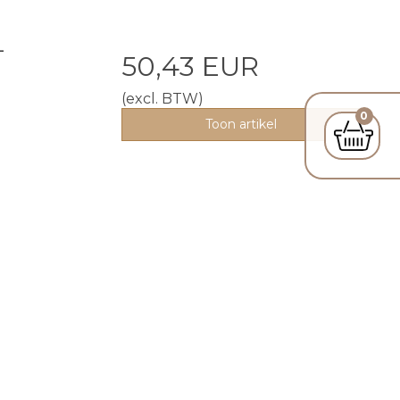
-
50,43 EUR
(excl. BTW)
0
Toon artikel