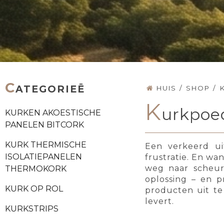
C
ATEGORIEË
HUIS
/
SHOP
/
K
urkpoe
KURKEN AKOESTISCHE
PANELEN BITCORK
KURK THERMISCHE
Een verkeerd ui
ISOLATIEPANELEN
frustratie. En w
weg naar scheur
THERMOKORK
oplossing – en p
KURK OP ROL
producten uit te
levert.
KURKSTRIPS