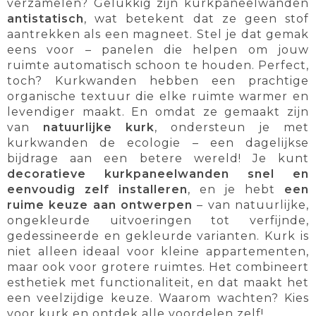
verzamelen? Gelukkig zijn kurkpaneelwanden
antistatisch
, wat betekent dat ze geen stof
aantrekken als een magneet. Stel je dat gemak
eens voor – panelen die helpen om jouw
ruimte automatisch schoon te houden. Perfect,
toch? Kurkwanden hebben een prachtige
organische textuur die elke ruimte warmer en
levendiger maakt. En omdat ze gemaakt zijn
van
natuurlijke kurk
, ondersteun je met
kurkwanden de ecologie – een dagelijkse
bijdrage aan een betere wereld! Je kunt
decoratieve kurkpaneelwanden snel en
eenvoudig zelf installeren
, en je hebt
een
ruime keuze aan ontwerpen
– van natuurlijke,
ongekleurde uitvoeringen tot verfijnde,
gedessineerde en gekleurde varianten. Kurk is
niet alleen ideaal voor kleine appartementen,
maar ook voor grotere ruimtes. Het combineert
esthetiek met functionaliteit, en dat maakt het
een veelzijdige keuze. Waarom wachten? Kies
voor kurk en ontdek alle voordelen zelf!