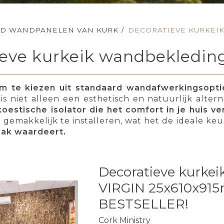
3D WANDPANELEN VAN KURK
/
DECORATIEVE KURKEI
ieve kurkeik wandbekleding
om te kiezen uit standaard wandafwerkingsopti
is niet alleen een esthetisch en natuurlijk alter
oestische isolator die het comfort in je huis v
gemakkelijk te installeren, wat het de ideale ke
mak waardeert.
Decoratieve kurkei
VIRGIN 25x610x91
BESTSELLER!
Cork Ministry