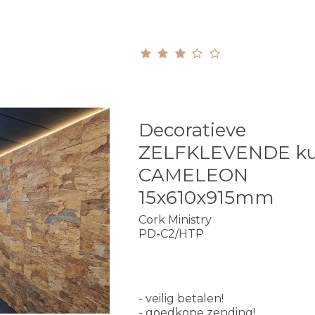
Decoratieve
ZELFKLEVENDE ku
CAMELEON
15x610x915mm
Cork Ministry
PD-C2/HTP
- veilig betalen!
- goedkope zending!