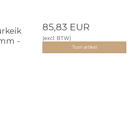
85,83 EUR
rkeik
(excl. BTW)
5mm -
Toon artikel