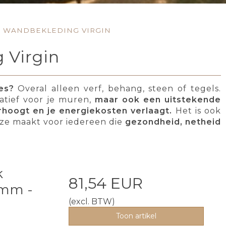
K WANDBEKLEDING VIRGIN
 Virgin
es?
Overal alleen verf, behang, steen of tegels.
natief voor je muren,
maar ook een uitstekende
erhoogt en je energiekosten verlaagt.
Het is ook
uze maakt voor iedereen die
gezondheid, netheid
k
81,54 EUR
5mm -
(excl. BTW)
Toon artikel