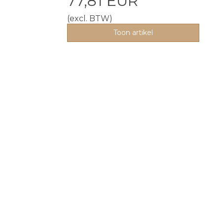
77,81 EUR
(excl. BTW)
Toon artikel