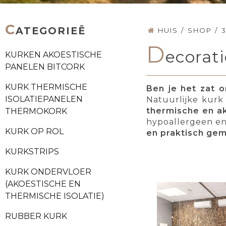
C
ATEGORIEË
HUIS
/
SHOP
/
D
ecorat
KURKEN AKOESTISCHE
PANELEN BITCORK
KURK THERMISCHE
Ben je het zat 
ISOLATIEPANELEN
Natuurlijke kurk 
thermische en ak
THERMOKORK
hypoallergeen en 
KURK OP ROL
en praktisch ge
KURKSTRIPS
KURK ONDERVLOER
(AKOESTISCHE EN
THERMISCHE ISOLATIE)
RUBBER KURK